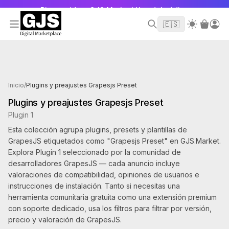
Bienvenido a GJS.Market! Uso del código
para sacar 10 dólares de tu primer
WELCOME2026
🇪🇸
pedido
Productos etiquetados como Grapesjs Preset
Inicio
/
Plugins y preajustes Grapesjs Preset
Plugins y preajustes Grapesjs Preset
Plugin 1
Esta colección agrupa plugins, presets y plantillas de
GrapesJS etiquetados como "Grapesjs Preset" en GJS.Market.
Explora Plugin 1 seleccionado por la comunidad de
desarrolladores GrapesJS — cada anuncio incluye
valoraciones de compatibilidad, opiniones de usuarios e
instrucciones de instalación. Tanto si necesitas una
herramienta comunitaria gratuita como una extensión premium
con soporte dedicado, usa los filtros para filtrar por versión,
precio y valoración de GrapesJS.