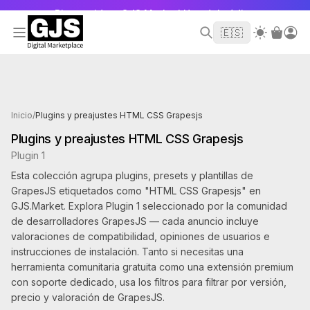
Bienvenido a GJS.Market! Uso del código
para sacar 10 dólares de tu primer
WELCOME2026
🇪🇸
pedido
Productos etiquetados como HTML CSS Grapesjs
Inicio
/
Plugins y preajustes HTML CSS Grapesjs
Plugins y preajustes HTML CSS Grapesjs
Plugin 1
Esta colección agrupa plugins, presets y plantillas de
GrapesJS etiquetados como "HTML CSS Grapesjs" en
GJS.Market. Explora Plugin 1 seleccionado por la comunidad
de desarrolladores GrapesJS — cada anuncio incluye
valoraciones de compatibilidad, opiniones de usuarios e
instrucciones de instalación. Tanto si necesitas una
herramienta comunitaria gratuita como una extensión premium
con soporte dedicado, usa los filtros para filtrar por versión,
precio y valoración de GrapesJS.