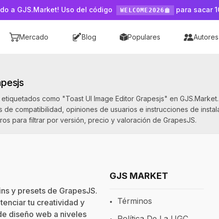
do a GJS.Market! Uso del código
para sacar 1
WELCOME2026
Mercado
Blog
Populares
Autores
apesjs
JS etiquetados como "Toast UI Image Editor Grapesjs" en GJS.Market
e compatibilidad, opiniones de usuarios e instrucciones de instalac
os para filtrar por versión, precio y valoración de GrapesJS.
GJS MARKET
gins y presets de GrapesJS.
Términos
enciar tu creatividad y
 de diseño web a niveles
Política De La UGC