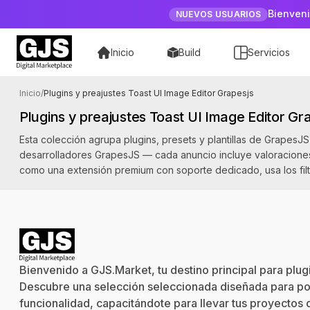
Bienveni
NUEVOS USUARIOS
Inicio
Build
Servicios
Productos etiquetados como Toast UI Image Editor Grapesjs
Inicio
/
Plugins y preajustes Toast UI Image Editor Grapesjs
Plugins y preajustes Toast UI Image Editor Gr
Esta colección agrupa plugins, presets y plantillas de Grapes
desarrolladores GrapesJS — cada anuncio incluye valoraciones d
como una extensión premium con soporte dedicado, usa los filtr
Bienvenido a GJS.Market, tu destino principal para plu
Descubre una selección seleccionada diseñada para pot
funcionalidad, capacitándote para llevar tus proyectos